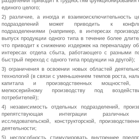
разделений приводит к трудностям функционирования о
единого целого;
2) различие, а иногда и взаимоисключительность ц
подразделений может приводить к конфл
подразделениями (например, в интересах производс
выпуск продукции одного типа в течение более длител
что приводит к снижению издержек на перена­ладку об
интересах отдела сбыта, работающего с разными п
быстрый переход с одного типа про­дукции на другой);
3) ограничения в освоении новых областей деятельно
технологий (в связи с уменьшением темпов роста, на
капитала и производственных мощностей,
мелкосерийному производству под воздейств
потребителей);
4) независимость отдельных подразделений, произв
препятствующая интеграции различных н
исследовательской, конструкторской, производстве
деятельности;
5) неспособность стимулировать внутреннее предпр