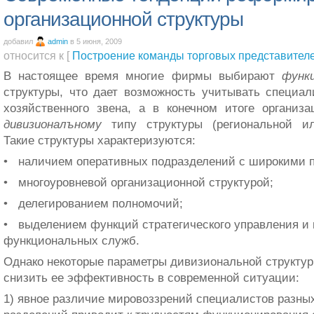
организационной структуры
добавил
admin
в 5 июня, 2009
относится к [
Построение команды торговых представител
В настоящее время многие фирмы выбирают
функ
структуры, что дает воз­можность учитывать специа
хозяйственного звена, а в конечном итоге ор­ганиз
дивизионалъному
типу структуры (региональной ил
Такие структуры ха­рактеризуются:
• наличием оперативных подразделений с широкими п
• многоуровневой организационной структурой;
• делегированием полномочий;
• выделением функций стратегического управления и 
функциональных служб.
Однако некоторые параметры дивизиональной структу
снизить ее эффективность в современной ситуации:
1) явное различие мировоззрений специалистов разных